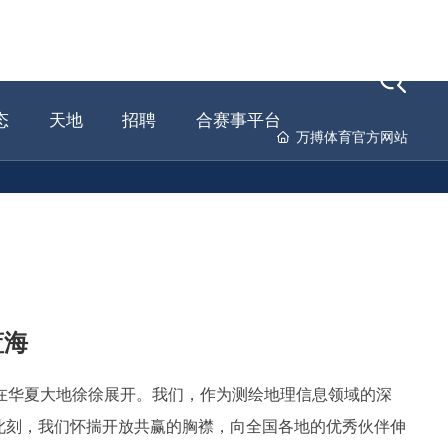
闻
员工
人才
万搏体育官方网站-综
态
天地
招聘
合赛事平台
万搏体育官方网站
蓝海
华夏大地徐徐展开。我们，作为测绘地理信息领域的深
此刻，我们怀揣开放共赢的胸襟，向全国各地的优秀伙伴伸