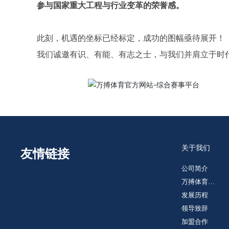
参与国家重大工程与行业变革的荣誉感。
此刻，机遇的坐标已经标定，成功的图幅亟待展开！
我们诚邀有识、有能、有志之士，与我们并肩立于时代潮
关于我们
友情链接
公司简介
万搏体育官
方网站
发展历程
领导致辞
加盟合作