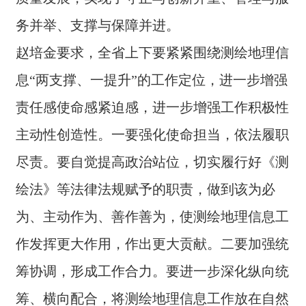
细致、务实、快捷、高效”的工作作风融入到测绘地理信息
务并举、支撑与保障并进。
员
管理工作中，长计划、短安排、立即做，把今天该做的落
工
实好，把明天要做的计划好，努力做到事不过夜、案无积
赵培金要求，全省上下要紧紧围绕测绘地理信
天
卷。 会议传达学习了全国地理信息管理工作会议精神，国
土测绘处和地理信息管理处主要负责同志分别总结了全年
地
息“两支撑、一提升”的工作定位，进一步增强
工作，部署了明年重点任务。会前举行了测绘地信业务培
训班，重点针对新型基础测绘体系和实景三维建设、天地
责任感使命感紧迫感，进一步增强工作积极性
人
图一体化及联动更新、地信产业规划中期评估等内容进行
才
了培训。厅机关相关处室、有关厅属事业单位、省测绘地
主动性创造性。一要强化使命担当，依法履职
招
理信息学会、省测绘地理信息行业协会以及在分会场的各
聘
市、县（市、区）自然资源主管部门有关同志共计1000余
尽责。要自觉提高政治站位，切实履行好《测
人参加。（国土测绘处）
绘法》等法律法规赋予的职责，做到该为必
万
搏
为、主动作为、善作善为，使测绘地理信息工
体
育
作发挥更大作用，作出更大贡献。二要加强统
官
方
筹协调，形成工作合力。要进一步深化纵向统
网
站-
筹、横向配合，将测绘地理信息工作放在自然