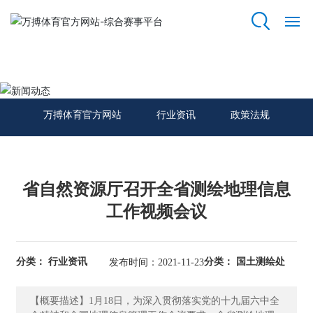
万搏体育官方网站
网
站
新闻动态
万
搏
万搏体育官方网站
行业资讯
政策法规
体
育
官
方
网
省自然资源厅召开全省测绘地理信息
站
工作视频会议
关
于
分类： 行业资讯
分类： 国土测绘处
发布时间：2021-11-23
我
们
【概要描述】1月18日，为深入贯彻落实党的十九届六中全