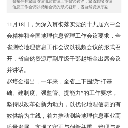
会精神和全国地理信息管理工作会议要求，全省测绘地理
资
信息工作会议以视频会议的形式召开，省自然资源厅副厅
质
级干部赵培金出席会议并讲话。 赵培金指出，一年来，全
荣
省上下围绕“打基础、建制度、强监管、提能力”的工作要
誉
11月18日，为深入贯彻落实党的十九届六中全
求，坚持以改革创新为动力，以优化地理信息的有效供给
为主线，着力推动测绘地理信息事业高质量发展，实现了
会精神和全国地理信息管理工作会议要求，全
主
守正与创新并重、管理与服务并举、支撑与保障并进。 赵
营
培金要求，全省上下要紧紧围绕测绘地理信息“两支撑、一
省测绘地理信息工作会议以视频会议的形式召
业
提升”的工作定位，进一步增强责任感使命感紧迫感，进一
步增强工作积极性主动性创造性。一要强化使命担当，依
务
开，省自然资源厅副厅级干部赵培金出席会议
法履职尽责。要自觉提高政治站位，切实履行好《测绘
法》等法律法规赋予的职责，做到该为必为、主动作为、
并讲话。
项
善作善为，使测绘地理信息工作发挥更大作用，作出更大
目
贡献。二要加强统筹协调，形成工作合力。要进一步深化
赵培金指出，一年来，全省上下围绕“打基
案
纵向统筹、横向配合，将测绘地理信息工作放在自然资源
例
管理的全链条中整体把握，充分发挥自然资源管理部门的
础、建制度、强监管、提能力”的工作要求，
行政推动力和工作合力，促进工作落实。三要发挥技术优
势，彰显地位价值。要精准聚焦技术支撑与业务需求，主
坚持以改革创新为动力，以优化地理信息的有
新
动融入、加快融合自然资源业务工作，更多发挥测绘地理
闻
效供给为主线，着力推动测绘地理信息事业高
信息的技术优势，强化技术创新，强化先进技术运用，提
动
升工作效率和水平。四要弘扬测绘精神，加强作风建设。
态
质量发展，实现了守正与创新并重、管理与服
要继续弘扬优良传统，传承好测绘精神，将“严格、精准、